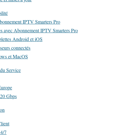
ilité
Abonnement IPTV Smarters Pro
les avec Abonnement IPTV Smarters Pro
blettes Android et iOS
iseurs connectés
dows et MacOS
 du Service
Europe
 20 Gbps
ion
lient
24/7