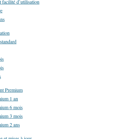
t facilité d’utilisation
ve
ans
ation
standard
is
is
s
nt Premium
ium 1 an
ium 6 mois
ium 3 mois
ium 2 ans
e et mises à jour