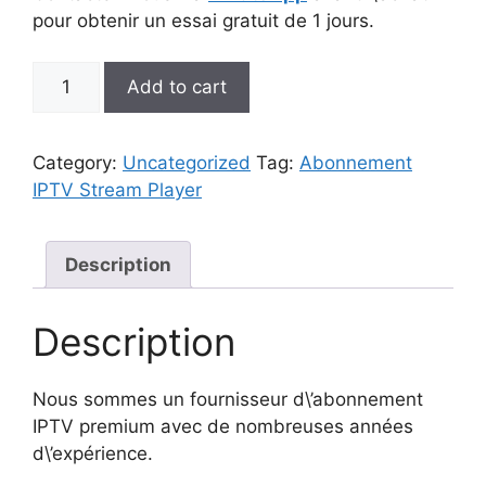
pour obtenir un essai gratuit de 1 jours.
Abonnement
Add to cart
IPTV
Stream
Player
Category:
Uncategorized
Tag:
Abonnement
quantity
IPTV Stream Player
Description
Description
Nous sommes un fournisseur d\’abonnement
IPTV premium avec de nombreuses années
d\’expérience.