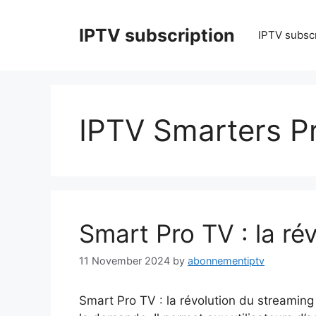
Skip
to
IPTV subscription
IPTV subscr
content
IPTV Smarters P
Smart Pro TV : la ré
11 November 2024
by
abonnementiptv
Smart Pro TV : la révolution du streaming