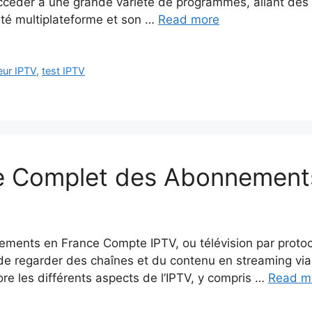
accéder à une grande variété de programmes, allant des
ité multiplateforme et son …
Read more
ur IPTV
,
test IPTV
e Complet des Abonnement
nts en France Compte IPTV, ou télévision par protocol
 regarder des chaînes et du contenu en streaming via In
ore les différents aspects de l’IPTV, y compris …
Read m