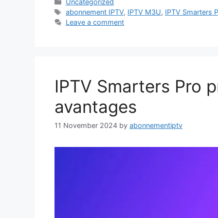
Categories
Uncategorized
Tags
abonnement IPTV
,
IPTV M3U
,
IPTV Smarters 
Leave a comment
IPTV Smarters Pro pr
avantages
11 November 2024
by
abonnementiptv