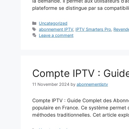
la demande. Il permet aux utilisateurs d’
plateforme se distingue par sa compatibil
Categories
Uncategorized
Tags
abonnement IPTV
,
IPTV Smarters Pro
,
Revende
Leave a comment
Compte IPTV : Guid
11 November 2024
by
abonnementiptv
Compte IPTV : Guide Complet des Abonneme
populaire en France. Ce système permet de
méthodes traditionnelles. Cet article expl