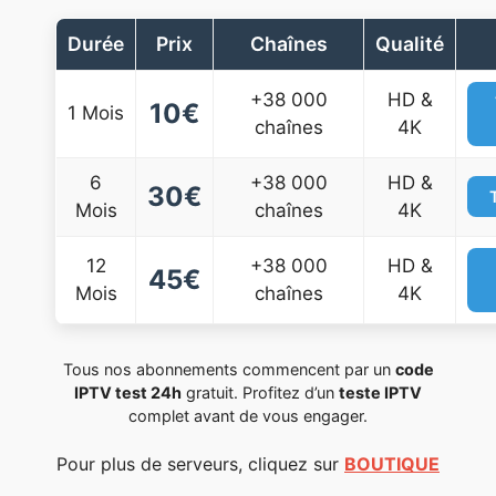
Durée
Prix
Chaînes
Qualité
+38 000
HD &
10€
1 Mois
chaînes
4K
6
+38 000
HD &
30€
Mois
chaînes
4K
12
+38 000
HD &
45€
Mois
chaînes
4K
Tous nos abonnements commencent par un
code
IPTV test 24h
gratuit. Profitez d’un
teste IPTV
complet avant de vous engager.
Pour plus de serveurs, cliquez sur
BOUTIQUE