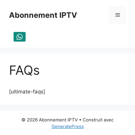
Aller
au
Abonnement IPTV
Menu
contenu
FAQs
[ultimate-faqs]
© 2026 Abonnement IPTV
• Construit avec
GeneratePress