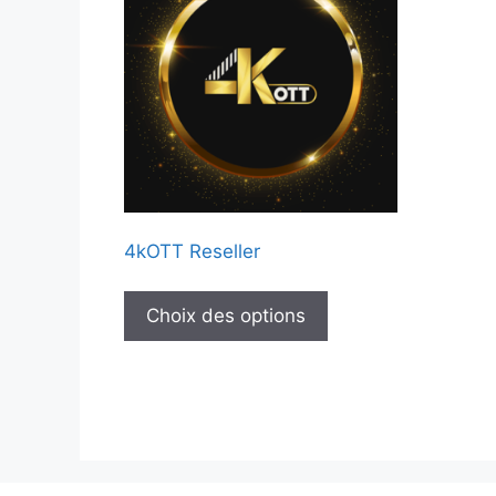
4kOTT Reseller
Ce
produit
Choix des options
a
plusieurs
variations.
Les
options
peuvent