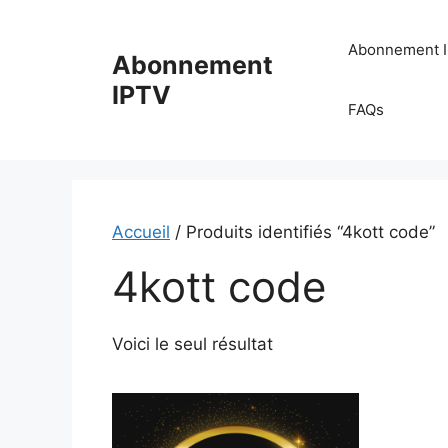
Aller
au
Abonnement 
Abonnement
contenu
IPTV
FAQs
Accueil
/ Produits identifiés “4kott code”
4kott code
Voici le seul résultat