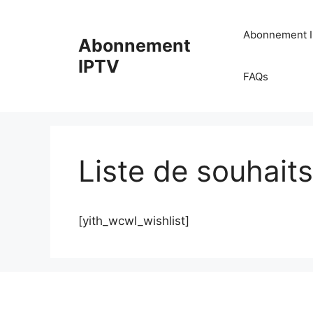
Aller
au
Abonnement 
Abonnement
contenu
IPTV
FAQs
Liste de souhaits
[yith_wcwl_wishlist]