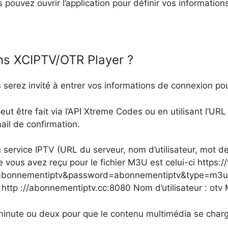
us pouvez ouvrir l’application pour définir vos informati
ns XCIPTV/OTR Player ?
serez invité à entrer vos informations de connexion pou
 être fait via l’API Xtreme Codes ou en utilisant l’U
ail de confirmation.
u service IPTV (URL du serveur, nom d’utilisateur, mot d
e vous avez reçu pour le fichier M3U est celui-ci https:
abonnementiptv&password=abonnementiptv&type=m3u&ou
 http ://abonnementiptv.cc:8080 Nom d’utilisateur : otv
 minute ou deux pour que le contenu multimédia se char