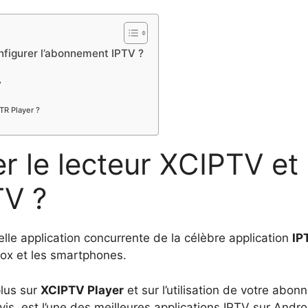
nfigurer l’abonnement IPTV ?
V
R Player ?
r le lecteur XCIPTV et 
TV ?
lle application concurrente de la célèbre application
IP
Box et les smartphones.
plus sur
XCIPTV Player
et sur l’utilisation de votre abo
is, est l’une des meilleures applications IPTV sur Andro